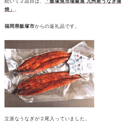
続いて２品目は、
「飯塚魚市場厳選 九州産うなぎ蒲
焼」
。
福岡県飯塚市
からの返礼品です。
立派なうなぎが２尾入っていました。