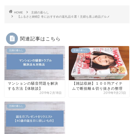
HOME
主婦の暮らし
【ふるさと納税】冬におすすめの返礼品６選！主婦も喜ぶ絶品グルメ
関連記事はこちら
主婦の暮らし
主婦の暮らし
マンションの騒音問題を解決
【雑誌収納】１００均アイテ
する方法【体験談】
ムで断捨離＆切り抜きの整理
2019年2月18日
2019年9月23日
主婦の暮らし