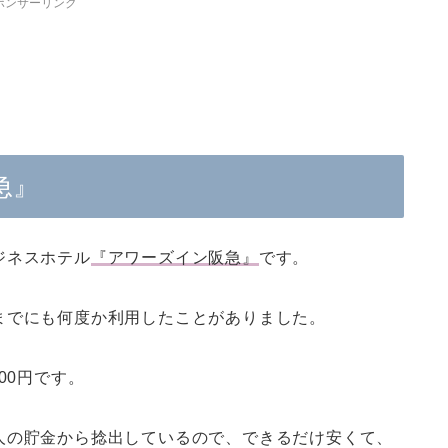
ポンサーリンク
急』
ジネスホテル
『アワーズイン阪急』
です。
までにも何度か利用したことがありました。
00円
です。
人の貯金から捻出しているので、できるだけ安くて、