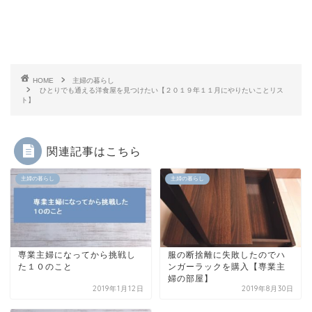
HOME
主婦の暮らし
ひとりでも通える洋食屋を見つけたい【２０１９年１１月にやりたいことリス
ト】
関連記事はこちら
主婦の暮らし
主婦の暮らし
専業主婦になってから挑戦し
服の断捨離に失敗したのでハ
た１０のこと
ンガーラックを購入【専業主
婦の部屋】
2019年1月12日
2019年8月30日